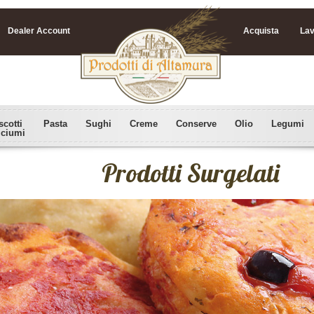
Dealer Account
Acquista
Lav
scotti
Pasta
Sughi
Creme
Conserve
Olio
Legumi
lciumi
Prodotti Surgelati