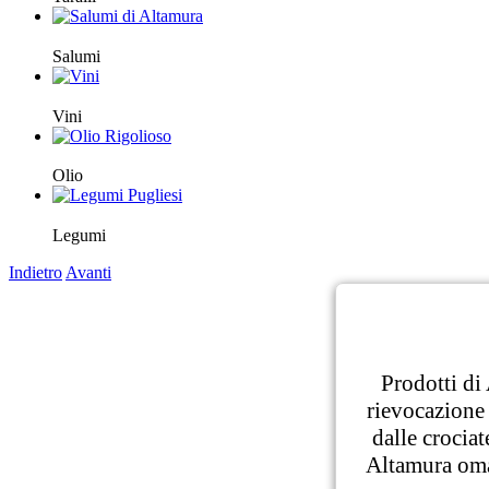
Salumi
Vini
Olio
Legumi
Indietro
Avanti
Prodotti di 
rievocazione s
dalle crociat
Altamura oma