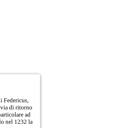
di Federicus,
 via di ritorno
particolare ad
o nel 1232 la