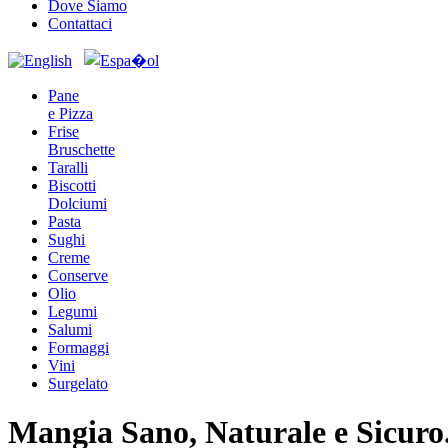
Dove Siamo
Contattaci
Pane
e Pizza
Frise
Bruschette
Taralli
Biscotti
Dolciumi
Pasta
Sughi
Creme
Conserve
Olio
Legumi
Salumi
Formaggi
Vini
Surgelato
Mangia Sano, Naturale e Sicuro